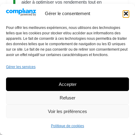
aider à
optimiser vos rendements
tout en
maîtrisant la gestion du risque
dans l’univers
Gérer le consentement
complexe des marchés financiers.
Pour offrir les meilleures expériences, nous utilisons des technologies
telles que les cookies pour stocker et/ou accéder aux informations des
appareils. Le fait de consentir à ces technologies nous permettra de traiter
Suivez moi sur mes réseaux
des données telles que le comportement de navigation ou les ID uniques
sur ce site. Le fait de ne pas consentir ou de retirer son consentement peut
avoir un effet négatif sur certaines caractéristiques et fonctions.
Gérer les services
Accepter
Derniers articles
Refuser
Comment Investir en Bourse :
Voir les préférences
Analyse Macro, Fondamentale et
Technique
Politique de cookies
10 juin 2026
Aucun commentaire